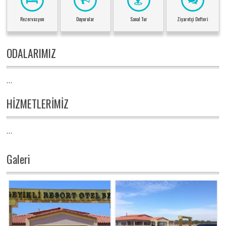
Rezervasyon
Duyurular
Sanal Tur
Ziyaretçi Defteri
ODALARIMIZ
...
HİZMETLERİMİZ
...
Galeri