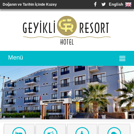
English
Doğanın ve Tarihin İçinde Kuzey
Egenin Kalbinde
Menü